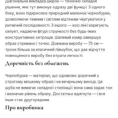
Діагональна викладка шкірок — технічно складне
рішення, яке тут виконує одразу дві функції. З одного
боку, воно підкреслює природний малюнок чорнобурки,
дозволяючи темним і світлим відтінкам чергуватися у
ритмічній послідовності. З іншого — косі лінії коригують
силует, надаючи фігурі стрункості без будь-яких
конструктивних хитрощів. Шалевий комір завершує
образ стримано і точно. Довжина виробу — 75 см —
трохи більша за класичний півшубок, що дає відчуття
повноцінного виробу без втрати легкості.
Доречність без обмежень
Чорнобурка — матеріал, що однаково доречний у
строгому міському образі і на вечірньому виході. Ця
шуба не вимагає складної стилізації: вона сама задає тон
і визначає рівень образу. Достатньо вдягнути — і все
інше стає другорядним.
Про виробника