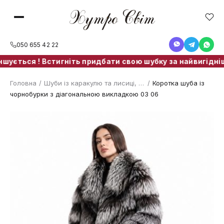
050 655 42 22
ється ! Встигніть придбати свою шубку за найвигіднішою
Головна
/
Шуби із каракулю та лисиці, чорнобурки
/
Коротка шуба із
чорнобурки з діагональною викладкою 03 06