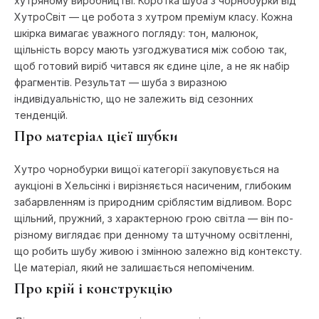
хутряному виробництві. Коротка шуба з чорнобурки від
ХутроСвіт — це робота з хутром преміум класу. Кожна
шкірка вимагає уважного погляду: тон, малюнок,
щільність ворсу мають узгоджуватися між собою так,
щоб готовий виріб читався як єдине ціле, а не як набір
фрагментів. Результат — шуба з виразною
індивідуальністю, що не залежить від сезонних
тенденцій.
Про матеріал цієї шубки
Хутро чорнобурки вищої категорії закуповується на
аукціоні в Хельсінкі і вирізняється насиченим, глибоким
забарвленням із природним сріблястим відливом. Ворс
щільний, пружний, з характерною грою світла — він по-
різному виглядає при денному та штучному освітленні,
що робить шубу живою і змінною залежно від контексту.
Це матеріал, який не залишається непоміченим.
Про крій і конструкцію