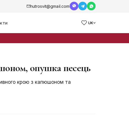
hutrosvit@gmail.com
кти
UK
юшоном, опушка песець
тивного крою з капюшоном та