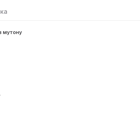
вка
з мутону
и