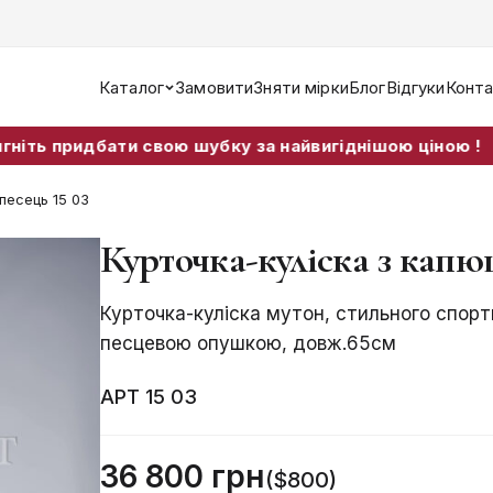
Каталог
Замовити
Зняти мірки
Блог
Відгуки
Конта
дбати свою шубку за найвигіднішою ціною !
песець 15 03
Курточка-куліска з кап
Курточка-куліска мутон, стильного спор
песцевою опушкою, довж.65см
АРТ 15 03
36 800 грн
($800)