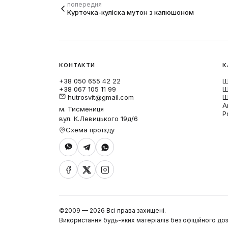
попередня
Курточка-куліска мутон з капюшоном
КОНТАКТИ
К
+38 050 655 42 22
Ш
+38 067 105 11 99
Ш
hutrosvit@gmail.com
Ш
А
м. Тисмениця
Р
вул. К.Левицького 19д/6
Схема проїзду
©2009 — 2026 Всі права захищені.
Використання будь-яких матеріалів без офіційного до