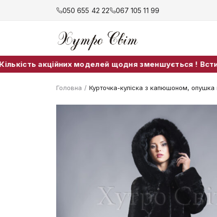
050 655 42 22
067 105 11 99
ь акційних моделей щодня зменшується ! Встигніть при
Головна
/
Курточка-куліска з капюшоном, опушка 