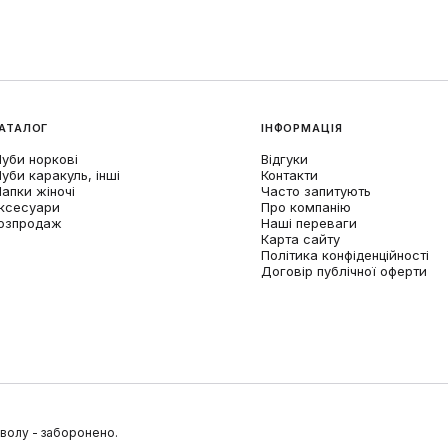
АТАЛОГ
ІНФОРМАЦІЯ
уби норкові
Відгуки
уби каракуль, інші
Контакти
апки жіночі
Часто запитують
ксесуари
Про компанію
озпродаж
Наші переваги
Карта сайту
Політика конфіденційності
Договір публічної оферти
зволу - заборонено.