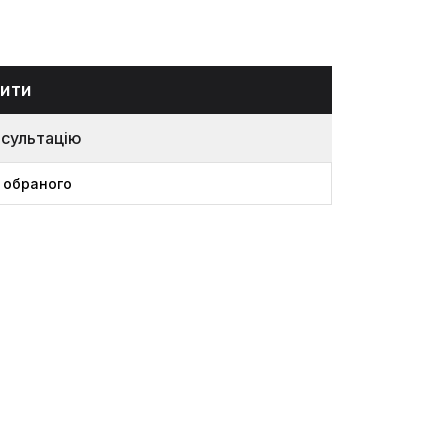
ити
нсультацію
 обраного