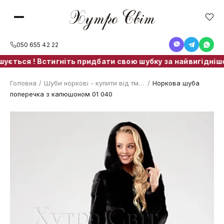
050 655 42 22
ься ! Встигніть придбати свою шубку за найвигіднішою ці
Головна
/
Шуби норкові - купити від тм. ХутроСвіт Тисмениця
/
Норкова шуба
поперечка з капюшоном 01 040