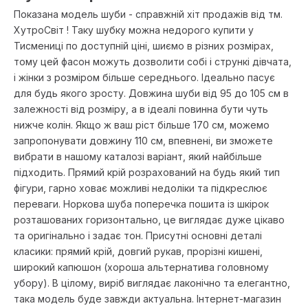
Показана модель шуби - справжній хіт продажів від тм.
ХутроСвіт ! Таку шубку можна недорого купити у
Тисмениці по доступній ціні, шиємо в різних розмірах,
тому цей фасон можуть дозволити собі і стрункі дівчата,
і жінки з розміром більше середнього. Ідеально пасує
для будь якого зросту. Довжина шуби від 95 до 105 см в
залежності від розміру, а в ідеалі повинна бути чуть
нижче колін. Якщо ж ваш ріст більше 170 см, можемо
запропонувати довжину 110 см, впевнені, ви зможете
вибрати в нашому каталозі варіант, який найбільше
підходить. Прямий крій розрахований на будь який тип
фігури, гарно ховає можливі недоліки та підкреслює
переваги. Норкова шуба поперечка пошита із шкірок
розташованих горизонтально, це виглядає дуже цікаво
та оригінально і задає тон. Присутні основні деталі
класики: прямий крій, довгий рукав, прорізні кишені,
широкий капюшон (хороша альтернатива головному
убору). В цілому, виріб виглядає лаконічно та елегантно,
така модель буде завжди актуальна. Інтернет-магазин