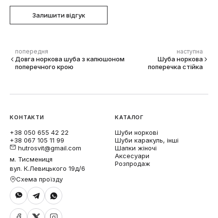
Залишити відгук
попередня
наступна
Довга норкова шуба з капюшоном
Шуба норкова
поперечного крою
поперечка стійка
КОНТАКТИ
КАТАЛОГ
+38 050 655 42 22
Шуби норкові
+38 067 105 11 99
Шуби каракуль, інші
hutrosvit@gmail.com
Шапки жіночі
Аксесуари
м. Тисмениця
Розпродаж
вул. К.Левицького 19д/6
Схема проїзду