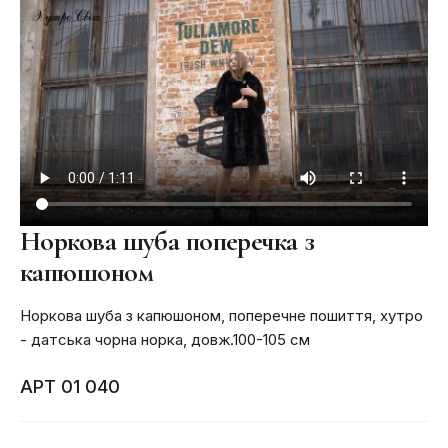
Норкова шуба поперечка з
капюшоном
Норкова шуба з капюшоном, поперечне пошиття, хутро
- датська чорна норка, довж.100-105 см
АРТ 01 040