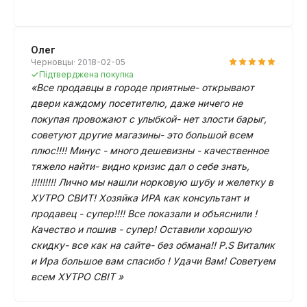
Олег
Черновцы· 2018-02-05
Підтверджена покупка
«Все продавцы в городе приятные- открывают
двери каждому посетителю, даже ничего не
покупая провожают с улыбкой- нет злости барыг,
советуют другие магазины- это большой всем
плюс!!!! Минус - много дешевизны - качественное
тяжело найти- видно кризис дал о себе знать,
!!!!!!!!! Лично мы нашли норковую шубу и желетку в
ХУТРО СВИТ! Хозяйка ИРА как консультант и
продавец - супер!!!! Все показали и объяснили !
Качество и пошив - супер! Оставили хорошую
скидку- все как на сайте- без обмана!! P.S Виталик
и Ира большое вам спасибо ! Удачи Вам! Советуем
всем ХУТРО СВІТ »