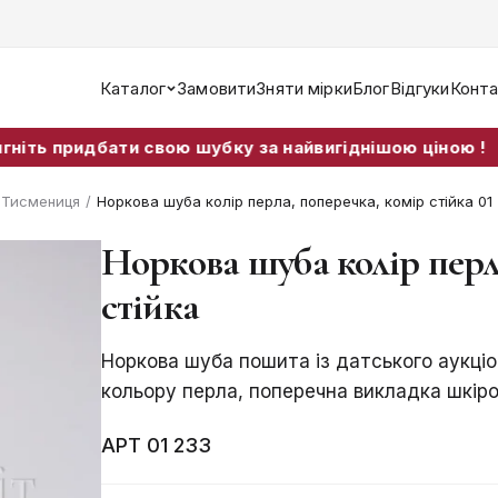
Каталог
Замовити
Зняти мірки
Блог
Відгуки
Конта
идбати свою шубку за найвигіднішою ціною !
т Тисмениця
/
Норкова шуба колір перла, поперечка, комір стійка 01
Норкова шуба колір перл
стійка
Норкова шуба пошита із датського аукціо
кольору перла, поперечна викладка шкірок
АРТ 01 233