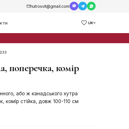
hutrosvit@gmail.com
кти
UK
 233
а, поперечка, комір
нного, або ж канадського хутра
, комір стійка, довж 100-110 см