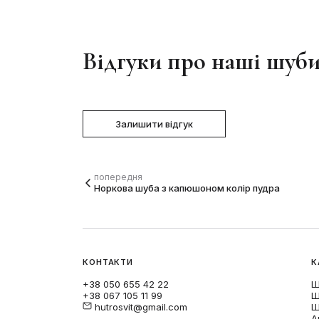
Відгуки про наші шуб
Залишити відгук
попередня
Норкова шуба з капюшоном колір пудра
КОНТАКТИ
К
+38 050 655 42 22
Ш
+38 067 105 11 99
Ш
hutrosvit@gmail.com
Ш
А