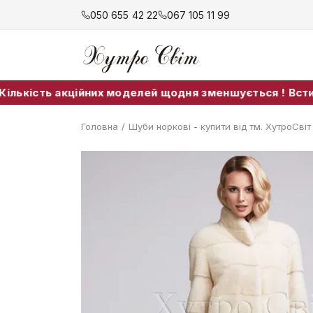
050 655 42 22
067 105 11 99
ть акційних моделей щодня зменшується ! Встигніть пр
Головна
/
Шуби норкові - купити від тм. ХутроСві