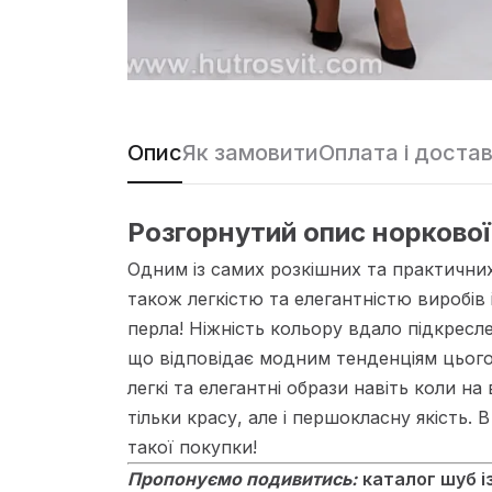
Опис
Як замовити
Оплата і доста
Розгорнутий опис норкової
Одним із самих розкішних та практични
також легкістю та елегантністю виробів
перла! Ніжність кольору вдало підкресл
що відповідає модним тенденціям цього
легкі та елегантні образи навіть коли на
тільки красу, але і першокласну якість.
такої покупки!
Пропонуємо подивитись:
каталог шуб і