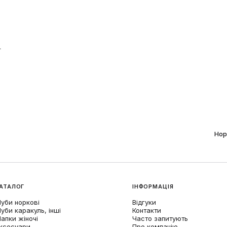
и
Нор
АТАЛОГ
ІНФОРМАЦІЯ
уби норкові
Відгуки
уби каракуль, інші
Контакти
апки жіночі
Часто запитують
ксесуари
Про компанію