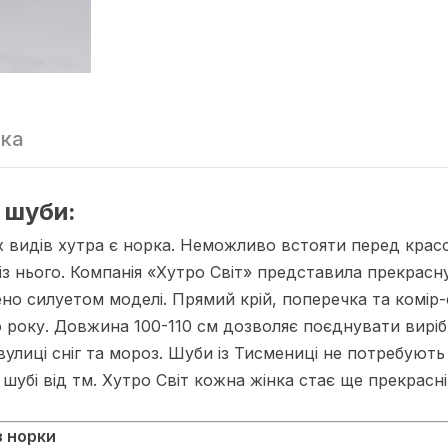
вка
 шуби:
х видів хутра є норка. Неможливо встояти перед крас
 із нього. Компанія «Хутро Світ» представила прекра
ено силуетом моделі. Прямий крій, поперечка та комір
 року. Довжина 100-110 см дозволяє поєднувати виріб
 вулиці сніг та мороз. Шуби із Тисмениці не потребують 
 В шубі від тм. Хутро Світ кожна жінка стає ще прекрас
з норки