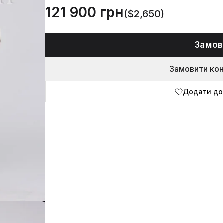
121 900 грн
($2,650)
Замов
Замовити ко
Додати до