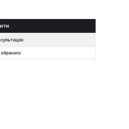
ити
нсультацію
 обраного