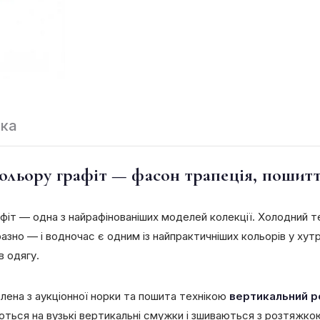
вка
льору графіт — фасон трапеція, пошитт
іт — одна з найрафінованіших моделей колекції. Холодний т
разно — і водночас є одним із найпрактичніших кольорів у ху
в одягу.
ена з аукціонної норки та пошита технікою
вертикальний р
аються на вузькі вертикальні смужки і зшиваються з розтяжко