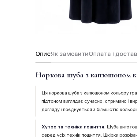
Опис
Як замовити
Оплата і доста
Норкова шуба з капюшоном ко
Ця норкова шуба з капюшоном кольору граф
підтоном виглядає сучасно, стримано і ви
догляду і поєднується з більшістю кольорі
Хутро та техніка пошиття.
Шуба виготовл
серед усіх технік пошиття. Шкірки розріз