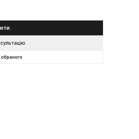
ити
нсультацію
 обраного