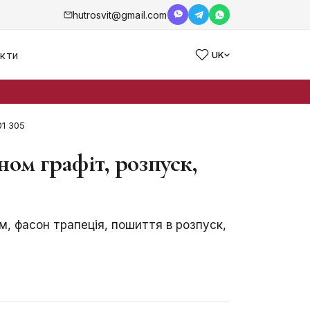
hutrosvit@gmail.com
кти
UK
01 305
ом графіт, розпуск,
, фасон трапеція, пошиття в розпуск,