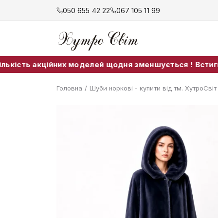
050 655 42 22
067 105 11 99
 акційних моделей щодня зменшується ! Встигніть прид
Головна
/
Шуби норкові - купити від тм. ХутроСві