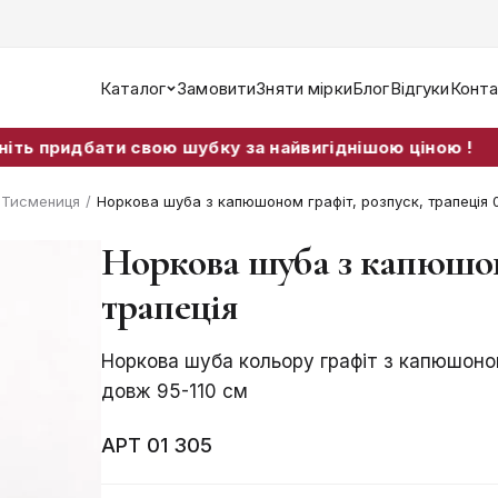
Каталог
Замовити
Зняти мірки
Блог
Відгуки
Конта
бати свою шубку за найвигіднішою ціною !
т Тисмениця
/
Норкова шуба з капюшоном графіт, розпуск, трапеція 
Норкова шуба з капюшон
трапеція
Норкова шуба кольору графіт з капюшоном
довж 95-110 см
АРТ 01 305