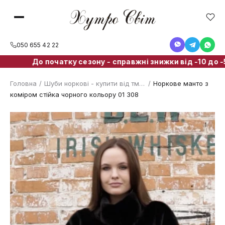
050 655 42 22
 початку сезону - справжні знижки від -10 до -50 % ! Кі
Головна
/
Шуби норкові - купити від тм. ХутроСвіт Тисмениця
/
Норкове манто з
коміром стійка чорного кольору 01 308