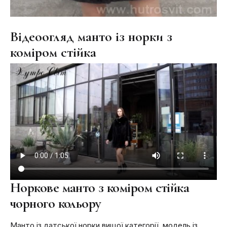
Відеоогляд манто із норки з
коміром стійка
Норкове манто з коміром стійка
чорного кольору
Манто із датської норки вищої категорії, модель із