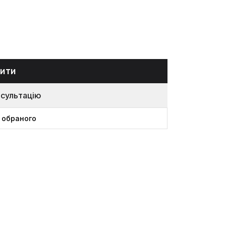
ити
нсультацію
 обраного