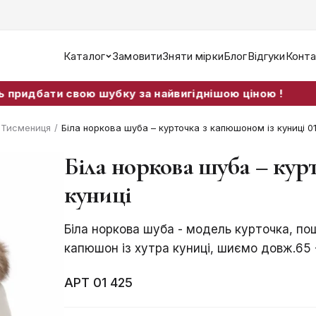
Каталог
Замовити
Зняти мірки
Блог
Відгуки
Конта
 свою шубку за найвигіднішою ціною !
т Тисмениця
/
Біла норкова шуба – курточка з капюшоном із куниці 0
Біла норкова шуба – кур
куниці
Біла норкова шуба - модель курточка, пош
капюшон із хутра куниці, шиємо довж.65 -
АРТ 01 425