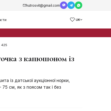
hutrosvit@gmail.com
кти
UK
1 425
точка з капюшоном із
ита із датської аукціонної норки,
 75 см, як з поясом так і без