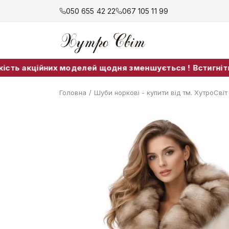
050 655 42 22
067 105 11 99
ійних моделей щодня зменшується ! Встигніть придбати
Головна
/
Шуби норкові - купити від тм. ХутроСві