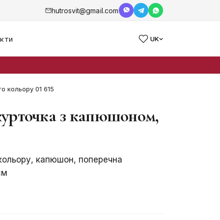
hutrosvit@gmail.com
кти
UK
о кольору 01 615
курточка з капюшоном,
 кольору, капюшон, поперечна
см