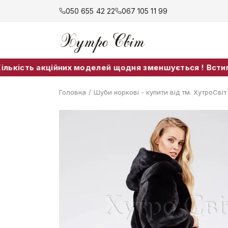
050 655 42 22
067 105 11 99
кційних моделей щодня зменшується ! Встигніть придба
Головна
/
Шуби норкові - купити від тм. ХутроСві