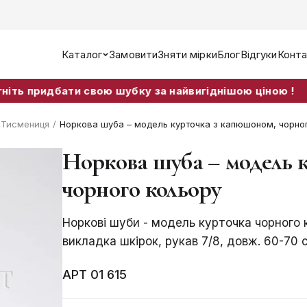
Каталог
Замовити
Зняти мірки
Блог
Відгуки
Конта
ти свою шубку за найвигіднішою ціною !
т Тисмениця
/
Норкова шуба – модель курточка з капюшоном, чорног
Норкова шуба – модель 
чорного кольору
Норкові шуби - модель курточка чорного
викладка шкірок, рукав 7/8, довж. 60-70 
АРТ 01 615