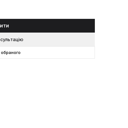
ити
нсультацію
 обраного