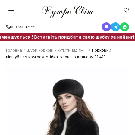
050 655 42 22
меншується ! Встигніть придбати свою шубку за найвигідн
Головна
/
Шуби норкові - купити від тм. ХутроСвіт Тисмениця
/
Норковий
півшубок з коміром стійка, чорного кольору 01 413