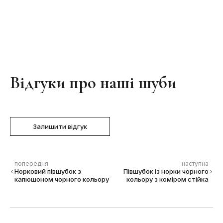
Відгуки про наші шуби
Залишити відгук
попередня
наступна
Норковий півшубок з
Півшубок із норки чорного
капюшоном чорного кольору
кольору з коміром стійка