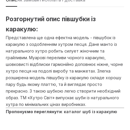
Розгорнутий опис півшубки із
каракулю:
Представлена ще одна ефектна модель - півшубок із
каракулю з оздобленням хутром песця. Дане манто із
натурального хутро робить силует жіночним та
грайливим. Муарові переливи чорного каракулю,
шовковисті відблиски гармонійно доповнює ніжне, чорне
хутро песця на подолі виробу та манжетах. Злегка
розширена модель півшубку із каракулю складе хорошу
пару будь якому платтю, та й виглядає просто
прекрасно. З такою шубкою легко створити необхідний
образ. ТМ «Хутро Світ» випускає шуби із натурального
хутра по мінімальних цінах виробниках.
Пропонуємо переглянути
:
каталог шуб із каракулю