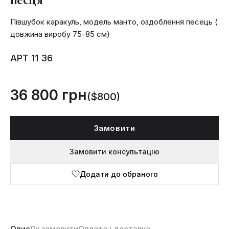
Півшубок каракуль, модель манто, оздоблення песець (
довжина виробу 75-85 см)
АРТ 11 36
36 800 грн
($800)
Замовити
Замовити консультацію
Додати до обраного
Опис
Як замовити
Оплата і доставка