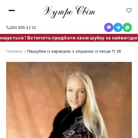
050 655 42 22
ься ! Встигніть придбати свою шубку за найвигіднішою ці
Головна
/
Півшубки із каракулю з опушкою із песця 11 36