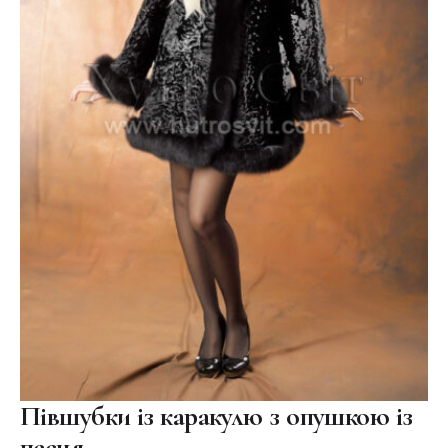
Півшубки із каракулю з опушкою із
песця