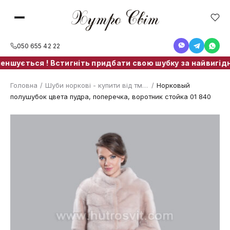
050 655 42 22
ншується ! Встигніть придбати свою шубку за найвигідніш
Головна
/
Шуби норкові - купити від тм. ХутроСвіт Тисмениця
/
Норковый
полушубок цвета пудра, поперечка, воротник стойка 01 840