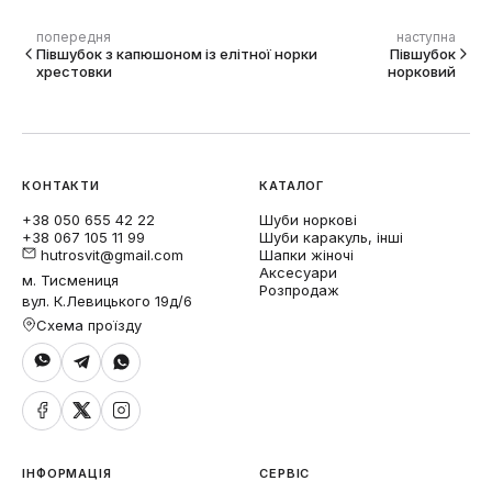
попередня
наступна
Півшубок з капюшоном із елітної норки
Півшубок
хрестовки
норковий
КОНТАКТИ
КАТАЛОГ
+38 050 655 42 22
Шуби норкові
+38 067 105 11 99
Шуби каракуль, інші
hutrosvit@gmail.com
Шапки жіночі
Аксесуари
м. Тисмениця
Розпродаж
вул. К.Левицького 19д/6
Схема проїзду
ІНФОРМАЦІЯ
СЕРВІС