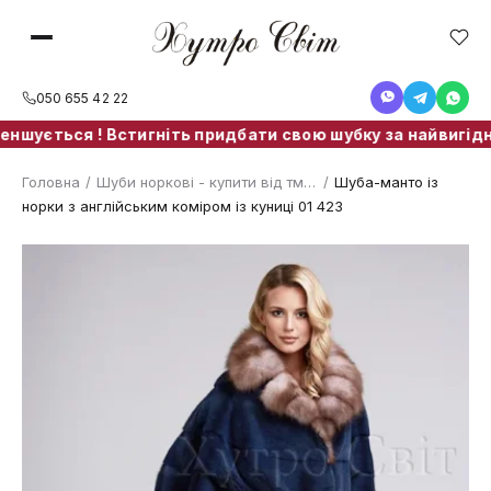
050 655 42 22
шується ! Встигніть придбати свою шубку за найвигіднішо
Головна
/
Шуби норкові - купити від тм. ХутроСвіт Тисмениця
/
Шуба-манто із
норки з англійським коміром із куниці 01 423