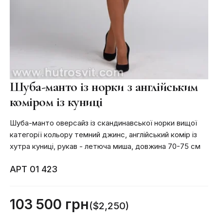
Шуба-манто із норки з англійським
коміром із куниці
Шуба-манто оверсайз із скандинавської норки вищої
категорії кольору темний джинс, англійський комір із
хутра куниці, рукав - летюча миша, довжина 70-75 см
АРТ 01 423
103 500 грн
($2,250)