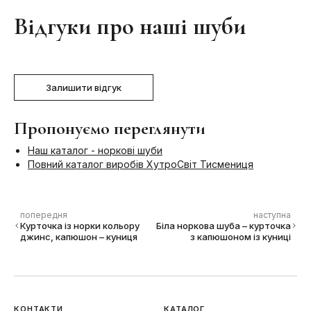
Відгуки про наші шуби
Залишити відгук
Пропонуємо переглянути
Наш каталог - норкові шуби
Повний каталог виробів ХутроСвіт Тисмениця
попередня
наступна
Курточка із норки кольору
Біла норкова шуба – курточка
джинс, капюшон – куниця
з капюшоном із куниці
КОНТАКТИ
КАТАЛОГ