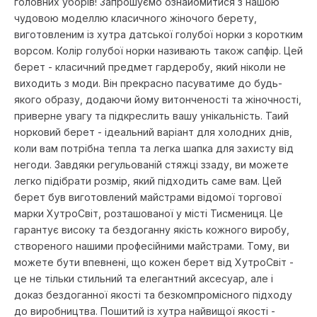
головних уборів! Запрошуємо ознайомитися з нашою
чудовою моделлю класичного жіночого берету,
виготовленим із хутра датської голубої норки з коротким
ворсом. Колір голубої норки називають також сапфір. Цей
берет - класичний предмет гардеробу, який ніколи не
виходить з моди. Він прекрасно пасуватиме до будь-
якого образу, додаючи йому витонченості та жіночності,
приверне увагу та підкреслить вашу унікальність. Таий
норковий берет - ідеальний варіант для холодних днів,
коли вам потрібна тепла та легка шапка для захисту від
негоди. Завдяки регульованій стяжці ззаду, ви можете
легко підібрати розмір, який підходить саме вам. Цей
берет був виготовлений майстрами відомої торгової
марки ХутроСвіт, розташованої у місті Тисмениця. Це
гарантує високу та бездоганну якість кожного виробу,
створеного нашими професійними майстрами. Тому, ви
можете бути впевнені, що кожен берет від ХутроСвіт -
це не тільки стильний та елегантний аксесуар, але і
доказ бездоганної якості та безкомпромісного підходу
до виробництва. Пошитий із хутра найвищої якості -