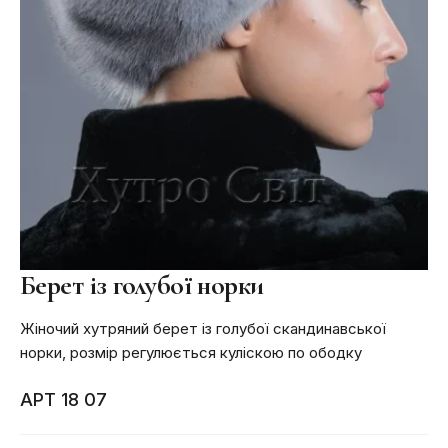
Берет із голубої норки
Жіночий хутряний берет із голубої скандинавської
норки, розмір регулюється куліскою по ободку
АРТ 18 07