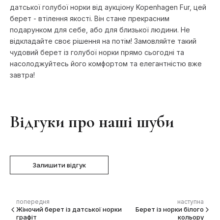
датської голубої норки від аукціону Kopenhagen Fur, цей
берет - втілення якості. Він стане прекрасним
подарунком для себе, або для близької людини. Не
відкладайте своє рішення на потім! Замовляйте такий
чудовий берет із голубої норки прямо сьогодні та
насолоджуйтесь його комфортом та елегантністю вже
завтра!
Відгуки про наші шуби
Залишити відгук
попередня
наступна
Жіночий берет із датської норки
Берет із норки білого
графіт
кольору