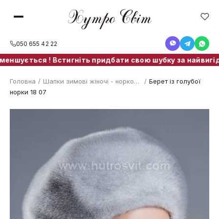
050 655 42 22
ншується ! Встигніть придбати свою шубку за найвигідніш
Головна
/
Шапки зимові жіночі - норкові берети, шапки вушанки, норкові хустини
/
Берет із голубої
норки 18 07