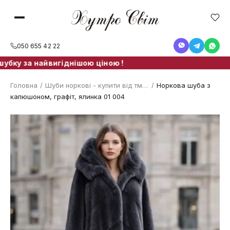
050 655 42 22
ку за найвигіднішою ціною !
Головна
/
Шуби норкові - купити від тм. ХутроСвіт Тисмениця
/
Норкова шуба з
капюшоном, графіт, ялинка 01 004