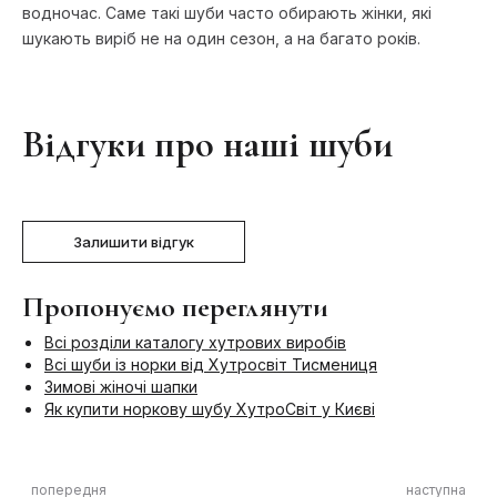
водночас. Саме такі шуби часто обирають жінки, які
шукають виріб не на один сезон, а на багато років.
Відгуки про наші шуби
Залишити відгук
Пропонуємо переглянути
Всі розділи каталогу хутрових виробів
Всі шуби із норки від Хутросвіт Тисмениця
Зимові жіночі шапки
Як купити норкову шубу ХутроСвіт у Києві
попередня
наступна