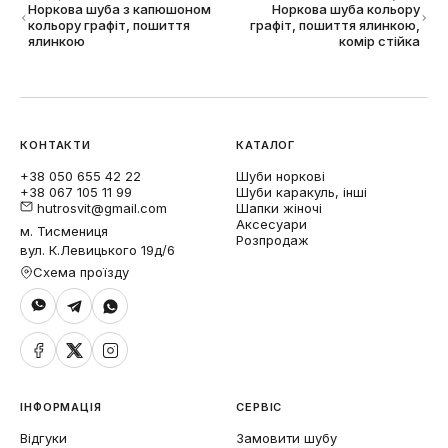
Норкова шуба з капюшоном
Норкова шуба кольору
кольору графіт, пошиття
графіт, пошиття ялинкою,
ялинкою
комір стійка
КОНТАКТИ
КАТАЛОГ
+38 050 655 42 22
Шуби норкові
+38 067 105 11 99
Шуби каракуль, інші
hutrosvit@gmail.com
Шапки жіночі
Аксесуари
м. Тисмениця
Розпродаж
вул. К.Левицького 19д/6
Схема проїзду
ІНФОРМАЦІЯ
СЕРВІС
Відгуки
Замовити шубу