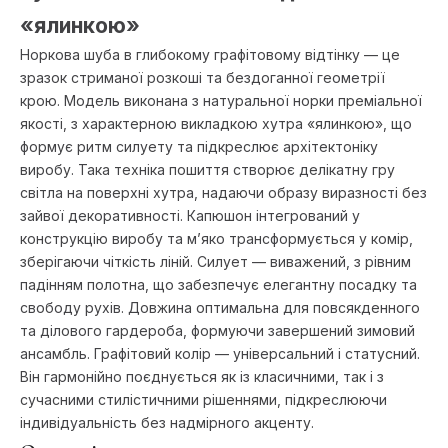
«ялинкою»
Норкова шуба в глибокому графітовому відтінку — це
зразок стриманої розкоші та бездоганної геометрії
крою. Модель виконана з натуральної норки преміальної
якості, з характерною викладкою хутра «ялинкою», що
формує ритм силуету та підкреслює архітектоніку
виробу. Така техніка пошиття створює делікатну гру
світла на поверхні хутра, надаючи образу виразності без
зайвої декоративності. Капюшон інтегрований у
конструкцію виробу та м’яко трансформується у комір,
зберігаючи чіткість ліній. Силует — виважений, з рівним
падінням полотна, що забезпечує елегантну посадку та
свободу рухів. Довжина оптимальна для повсякденного
та ділового гардероба, формуючи завершений зимовий
ансамбль. Графітовий колір — універсальний і статусний.
Він гармонійно поєднується як із класичними, так і з
сучасними стилістичними рішеннями, підкреслюючи
індивідуальність без надмірного акценту.