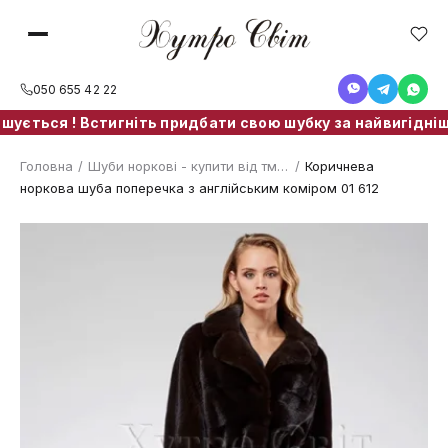
050 655 42 22
ться ! Встигніть придбати свою шубку за найвигіднішою 
Головна
/
Шуби норкові - купити від тм. ХутроСвіт Тисмениця
/
Коричнева
норкова шуба поперечка з англійським коміром 01 612