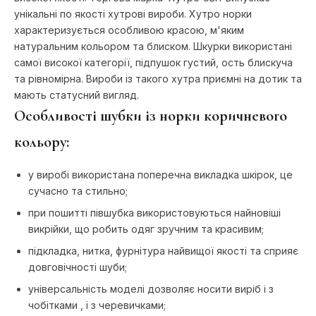
унікальні по якості хутрові вироби. Хутро норки
характеризується особливою красою, м'яким
натуральним кольором та блиском. Шкурки використані
самої високої категорії, підпушок густий, ость блискуча
та рівномірна. Вироби із такого хутра приємні на дотик та
мають статусний вигляд.
Особливості шубки із норки коричневого
кольору:
у виробі використана поперечна викладка шкірок, це
сучасно та стильно;
при пошитті півшубка використовуються найновіші
викрійки, що робить одяг зручним та красивим;
підкладка, нитка, фурнітура найвищої якості та сприяє
довговічності шуби;
універсальність моделі дозволяє носити виріб і з
чобітками , і з черевичками;