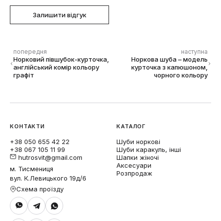
Залишити відгук
попередня
наступна
Норковий півшубок-курточка,
Норкова шуба – модель
англійський комір кольору
курточка з капюшоном,
графіт
чорного кольору
КОНТАКТИ
КАТАЛОГ
+38 050 655 42 22
Шуби норкові
+38 067 105 11 99
Шуби каракуль, інші
hutrosvit@gmail.com
Шапки жіночі
Аксесуари
м. Тисмениця
Розпродаж
вул. К.Левицького 19д/6
Схема проїзду