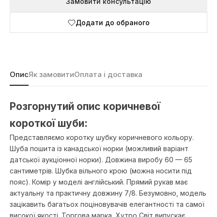
Замовити консультацію
Додати до обраного
Опис
Як замовити
Оплата і доставка
Розгорнутий опис коричневої
короткої шуби:
Представляємо коротку шубку коричневого кольору.
Шуба пошита із канадської норки (можливий варіант
датської аукціонної норки). Довжина виробу 60 — 65
сантиметрів. Шубка вільного крою (можна носити під
пояс). Комір у моделі англійський. Прямий рукав має
актуальну та практичну довжину 7/8. Безумовно, модель
зацікавить багатьох поціновувачів елегантності та самої
високої якості. Торгова марка Хутро Світ випускає