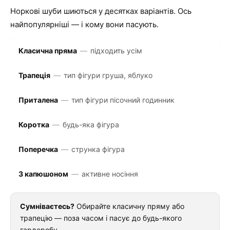
Норкові шуби шиються у десятках варіантів. Ось
найпопулярніші — і кому вони пасують.
Класична пряма
—
підходить усім
Трапеція
—
тип фігури груша, яблуко
Приталена
—
тип фігури пісочний годинник
Коротка
—
будь-яка фігура
Поперечка
—
струнка фігура
З капюшоном
—
активне носіння
Сумніваєтесь?
Обирайте класичну пряму або
трапецію — поза часом і пасує до будь-якого
гардеробу.