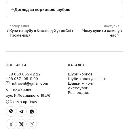
Догляд за норковою шубою
попередня
наступна
Купити шубу в Києві від ХутроСвіт
Чому купити саме у
Тисмениця
нас ?
КОНТАКТИ
КАТАЛОГ
+38 050 655 42 22
Шуби норкові
+38 067 105 11 99
Шуби каракуль, інші
hutrosvit@gmail.com
Шапки жіночі
Аксесуари
м. Тисмениця
Розпродаж
вул. К.Левицького 19д/6
Схема проїзду