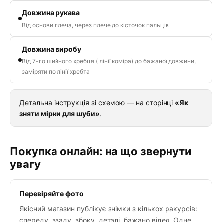
Довжина рукава
Від основи плеча, через плече до кісточок пальців
Довжина виробу
Від 7-го шийного хребця ( лінії коміра) до бажаної довжини,
заміряти по лінії хребта
Детальна інструкція зі схемою — на сторінці
«Як
зняти мірки для шуби»
.
Покупка онлайн: на що звернути
увагу
Перевіряйте фото
Якісний магазин публікує знімки з кількох ракурсів:
спереду, ззаду, збоку, деталі, бажано відео. Одне