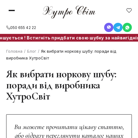
050 655 42 22
ується ! Встигніть придбати свою шубку за найвигіднішою
Головна
/
Блог
/
Як вибрати норкову шубу: поради від
виробника ХутроСвіт
Як вибрати норкову шубу:
поради від виробника
ХутроСвіт
Ви можете прочитати цікаву статтю,
або відразу переглянути каталог наших