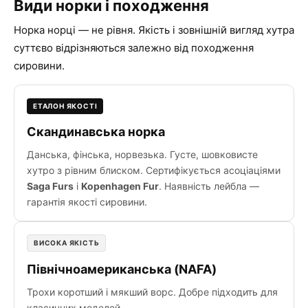
Види норки і походження
Норка норці — не рівня. Якість і зовнішній вигляд хутра
суттєво відрізняються залежно від походження
сировини.
ЕТАЛОН ЯКОСТІ
Скандинавська норка
Данська, фінська, норвезька. Густе, шовковисте
хутро з рівним блиском. Сертифікується асоціаціями
Saga Furs
і
Kopenhagen Fur
. Наявність лейбла —
гарантія якості сировини.
ВИСОКА ЯКІСТЬ
Північноамериканська (NAFA)
Трохи коротший і мякший ворс. Добре підходить для
класичних моделей.