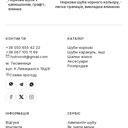
Норкова шуба чорного кольору,
капюшоном, графіт,
легка трапеція, викладка ялинкою
ялинка
КОНТАКТИ
КАТАЛОГ
+38 050 655 42 22
Шуби норкові
+38 067 105 11 99
Шуби каракуль, інші
hutrosvit@gmail.com
Шапки жіночі
Аксесуари
м. Тисмениця
Розпродаж
вул. К.Левицького 19д/6
Схема проїзду
ІНФОРМАЦІЯ
СЕРВІС
Відгуки
Замовити шубу
Контакти
Як зняти мірки