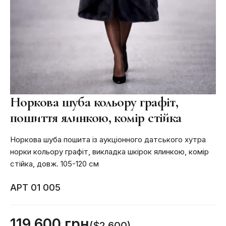
Норкова шуба кольору графіт,
пошиття ялинкою, комір стійка
Норкова шуба пошита із аукціонного датського хутра
норки кольору графіт, викладка шкірок ялинкою, комір
стійка, довж. 105-120 см
АРТ 01 005
119 600 грн
($2,600)