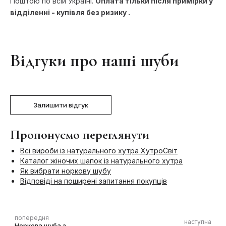
Поштою по всій Україні.
Оплата тільки після примірки у
відділенні - купівля без ризику .
Відгуки про наші шуби
Залишити відгук
Пропонуємо переглянути
Всі вироби із натурального хутра ХутроСвіт
Каталог жіночих шапок із натурального хутра
Як вибрати норкову шубу
Відповіді на поширені запитання покупців
попередня
наступна
Норкова шуба з