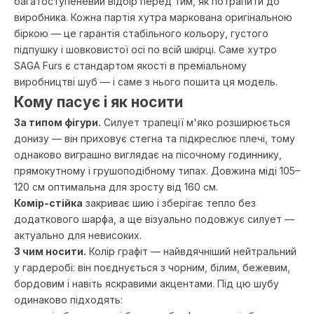
багатоступеневий відбір перед тим, як потрапити до
виробника. Кожна партія хутра маркована оригінальною
біркою — це гарантія стабільного кольору, густого
підпушку і шовковистої осі по всій шкірці. Саме хутро
SAGA Furs є стандартом якості в преміальному
виробництві шуб — і саме з нього пошита ця модель.
Кому пасує і як носити
За типом фігури.
Силует трапеції м'яко розширюється
донизу — він приховує стегна та підкреслює плечі, тому
однаково виграшно виглядає на пісочному годиннику,
прямокутному і грушоподібному типах. Довжина міді 105–
120 см оптимальна для зросту від 160 см.
Комір-стійка
закриває шию і зберігає тепло без
додаткового шарфа, а ще візуально подовжує силует —
актуально для невисоких.
З чим носити.
Колір графіт — найвдячніший нейтральний
у гардеробі: він поєднується з чорним, білим, бежевим,
бордовим і навіть яскравими акцентами. Під цю шубу
одинаково підходять: