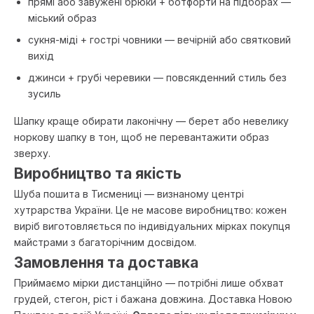
прямі або завужені брюки + ботфорти на підборах —
міський образ
сукня-міді + гострі човники — вечірній або святковий
вихід
джинси + грубі черевики — повсякденний стиль без
зусиль
Шапку краще обирати лаконічну — берет або невелику
норкову шапку в тон, щоб не перевантажити образ
зверху.
Виробництво та якість
Шуба пошита в Тисмениці — визнаному центрі
хутрарства України. Це не масове виробництво: кожен
виріб виготовляється по індивідуальних мірках покупця
майстрами з багаторічним досвідом.
Замовлення та доставка
Приймаємо мірки дистанційно — потрібні лише обхват
грудей, стегон, ріст і бажана довжина. Доставка Новою