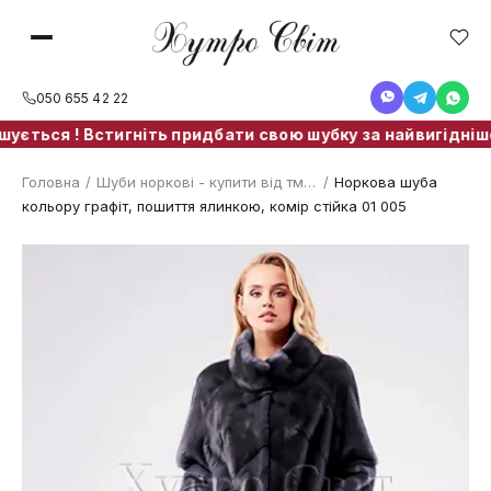
050 655 42 22
ься ! Встигніть придбати свою шубку за найвигіднішою ці
Головна
/
Шуби норкові - купити від тм. ХутроСвіт Тисмениця
/
Норкова шуба
кольору графіт, пошиття ялинкою, комір стійка 01 005