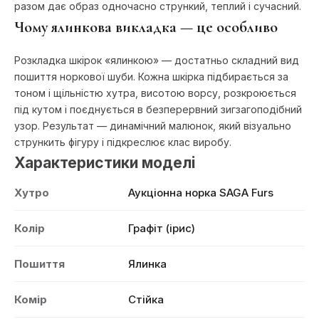
разом дає образ одночасно стрункий, теплий і сучасний.
Чому ялинкова викладка — це особливо
Розкладка шкірок «ялинкою» — достатньо складний вид
пошиття норкової шуби. Кожна шкірка підбирається за
тоном і щільністю хутра, висотою ворсу, розкроюється
під кутом і поєднується в безперервний зигзагоподібний
узор. Результат — динамічний малюнок, який візуально
стрункить фігуру і підкреслює клас виробу.
Характеристики моделі
Хутро
Аукціонна норка SAGA Furs
Колір
Графіт (ірис)
Пошиття
Ялинка
Комір
Стійка